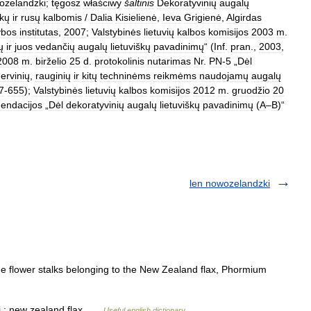
ozelandzki
;
tęgosz
właściwy
šaltinis
Dekoratyvinių
augalų
nkų
ir
rusų
kalbomis
/
Dalia
Kisielienė
,
Ieva
Grigienė
,
Algirdas
ybos
institutas
,
2007
;
Valstybinės
lietuvių
kalbos
komisijos
2003
m
.
ų
ir
juos
vedančių
augalų
lietuviškų
pavadinimų
“ (
Inf
.
pran
.,
2003
,
2008
m
.
birželio
25
d
.
protokolinis
nutarimas
Nr
.
PN
-
5
„
Dėl
ervinių
,
rauginių
ir
kitų
techninėms
reikmėms
naudojamų
augalų
7
-
655
);
Valstybinės
lietuvių
kalbos
komisijos
2012
m
.
gruodžio
20
endacijos
„
Dėl
dekoratyvinių
augalų
lietuviškų
pavadinimų
(
A
–
B
)“
len nowozelandzki
he flower stalks belonging to the New Zealand flax, Phormium
i : new zealand flax …
Useful english dictionary