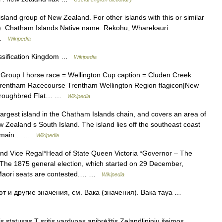
island group of New Zealand. For other islands with this or similar
). Chatham Islands Native name: Rekohu, Wharekauri
s …
Wikipedia
assification Kingdom …
Wikipedia
 Group I horse race = Wellington Cup caption = Cluden Creek
 Trentham Racecourse Trentham Wellington Region flagicon|New
Thoroughbred Flat… …
Wikipedia
largest island in the Chatham Islands chain, and covers an area of
w Zealand s South Island. The island lies off the southeast coast
n s main… …
Wikipedia
d Vice Regal*Head of State Queen Victoria *Governor – The
e 1875 general election, which started on 29 December,
4 Maori seats are contested.… …
Wikipedia
т и другие значения, см. Вака (значения). Вака тауа …
s statusas T sritis vardynas apibrėžtis Zelandlininių šeimos