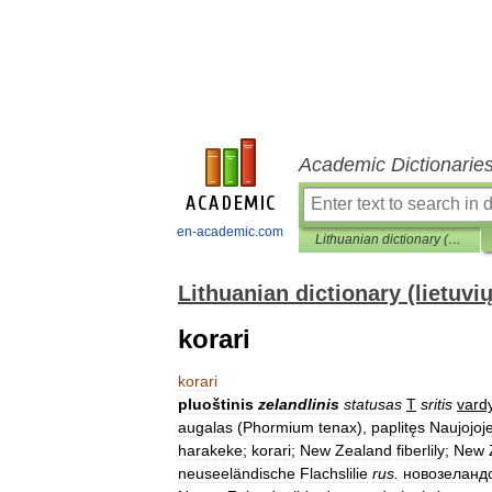
Academic Dictionarie
en-academic.com
Lithuanian dictionary (lietuvių žodynas)
Lithuanian dictionary (lietuvi
korari
korari
pluoštinis
zelandlinis
statusas
T
sritis
vard
augalas
(
Phormium
tenax
),
paplitęs
Naujojoj
harakeke
;
korari
;
New
Zealand
fiberlily
;
New
neuseeländische
Flachslilie
rus
.
новозеланд