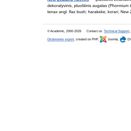
dekoratyvinis, pluoštinis augalas (Phormium t
tenax angl. flax bush; harakeke; korari; 
© Academic, 2000-2026
Contact us:
Technical Support
,
Dictionaries export
, created on PHP,
Joomla,
Dr