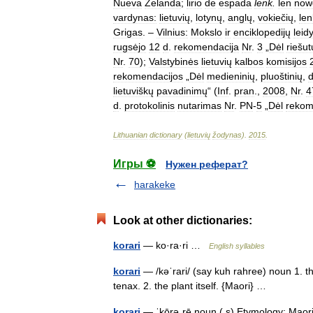
Nueva
Zelanda
;
lirio
de
espada
lenk
.
len
now
vardynas:
lietuvių
,
lotynų
,
anglų
,
vokiečių
,
le
Grigas
. –
Vilnius:
Mokslo
ir
enciklopedijų
leid
rugsėjo
12
d
.
rekomendacija
Nr
.
3
„
Dėl
riešut
Nr
.
70
);
Valstybinės
lietuvių
kalbos
komisijos
rekomendacijos
„
Dėl
medieninių
,
pluoštinių
,
d
lietuviškų
pavadinimų
“ (
Inf
.
pran
.,
2008
,
Nr
.
4
d
.
protokolinis
nutarimas
Nr
.
PN
-
5
„
Dėl
rekom
Lithuanian
dictionary
(
lietuvių
žodynas
)
.
2015
.
Игры ⚽
Нужен реферат?
harakeke
Look at other dictionaries:
korari
— ko·ra·ri …
English syllables
korari
— /kəˈrari/ (say kuh rahree) noun 1. t
tenax. 2. the plant itself. {Maori} …
korari
— ˈkōrəˌrē noun ( s) Etymology: Maor