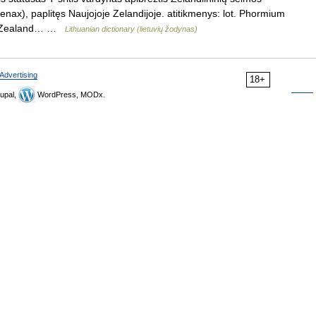
enax), paplitęs Naujojoje Zelandijoje. atitikmenys: lot. Phormium
New Zealand… …
Lithuanian dictionary (lietuvių žodynas)
Advertising
18+
upal,
WordPress, MODx.