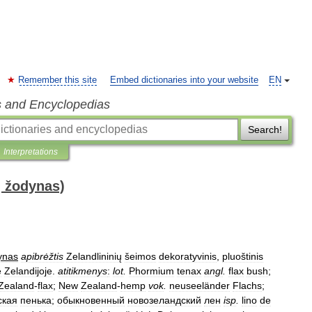
Remember this site
Embed dictionaries into your website
EN
s and Encyclopedias
Search!
Interpretations
ų žodynas)
ynas
apibrėžtis
Zelandlininių
šeimos
dekoratyvinis
,
pluoštinis
e
Zelandijoje
.
atitikmenys
:
lot
.
Phormium
tenax
angl
.
flax
bush
;
Zealand
-
flax
;
New
Zealand
-
hemp
vok
.
neuseeländer
Flachs
;
ская
пенька
;
обыкновенный
новозеландский
лен
isp
.
lino
de