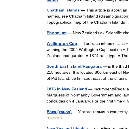
Chatham Islands
— This article is about an 
names, see Chatham Island (disambiguation
Topographical map of the Chatham Island
Phormium
— New Zealand flax Scientific cl
Wellington Cup
— Turf race infobox class =
winning the 2004 Wellington Cup location =
Zealand inaugurated = 1874 race type = 
South East Island/Rangatira
— is the third 
218 hectares. It is located 800 km east of Ne
of Pitt Island, 55 km southeast of the chai
1876 in New Zealand
— IncumbentsRegal an
Marquess of Normanby Government and lawTh
concludes on 4 January. For the first time 
Вака (каноэ)
— У этого термина существую
Википедия
New Zealand fiberlily
— pluoštinis zelandlini